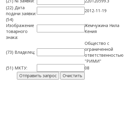
(21) № заявки:
220120599.3
(22) Дата
2012-11-19
подачи заявки:
(54)
Изображение
Жемчужина Нила
товарного
Кения
знака:
Общество с
ограниченной
(73) Владелец:
ответственностью
"РИМИ"
(51) МКТУ:
08